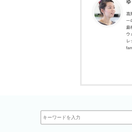
ゆ
高
ー
島
ウ
レ
fa