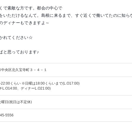
くで素敵な方です。都会の中心で
をいただけるなんて。島根に来るまで、すぐ近くで働いてたのに知ら
のディナーもできますよ～
かれてください☆
ばと思っております♪
市中央区北久宝寺町３－４－１
0-22:00くらい ※日曜は18:00くらいまで(L.O17:00)
L.O14:00、ディナーL.O21:00)
曜日(祝日は不定休)
245-5556