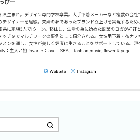
っぴー
知県生まれ。デザイン専門学校卒業。大手下着メーカーなど複数の会社で
のデザイナーを経験。夫婦の夢であったブランド立上げを実現するため
根県に家族3人でIターン。移住し、生活の為に始めた副業のヨガが好評と
ォッチ９でマルチワークの事例として紹介される。女性用下着・布ナプ
ッスンを通し、女性が美しく健康に生きることをサポートしている。現
mily：主人と娘 favarite：love SEA, fashion,music, flower & yoga.
WebSite
Instagram