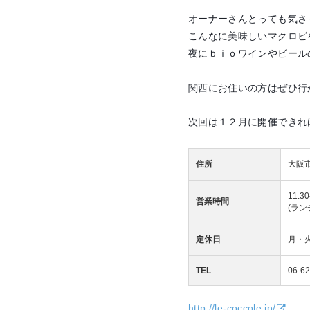
オーナーさんとっても気さ
こんなに美味しいマクロビ
夜にｂｉｏワインやビール
関西にお住いの方はぜひ行
次回は１２月に開催できれ
住所
大阪
11:3
営業時間
(ランチ
定休日
月・火
TEL
06-6
http://le-coccole.jp/