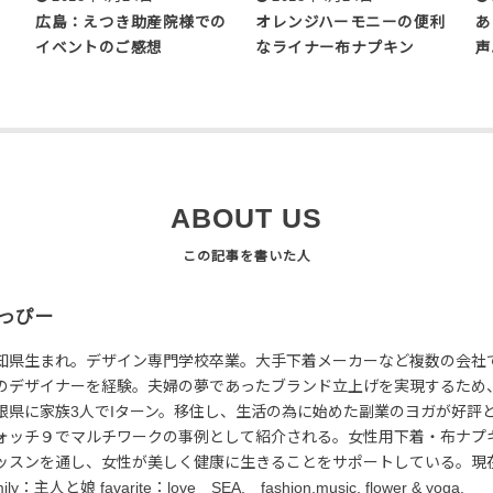
広島：えつき助産院様での
オレンジハーモニーの便利
あ
イベントのご感想
なライナー布ナプキン
声
ABOUT US
っぴー
知県生まれ。デザイン専門学校卒業。大手下着メーカーなど複数の会社で
のデザイナーを経験。夫婦の夢であったブランド立上げを実現するため
根県に家族3人でIターン。移住し、生活の為に始めた副業のヨガが好評と
ォッチ９でマルチワークの事例として紹介される。女性用下着・布ナプ
ッスンを通し、女性が美しく健康に生きることをサポートしている。現
mily：主人と娘 favarite：love SEA, fashion,music, flower & yoga.