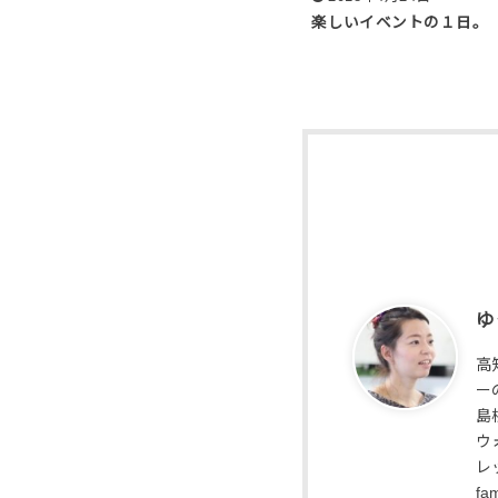
楽しいイベントの１日。
ゆ
高
ー
島
ウ
レ
fa