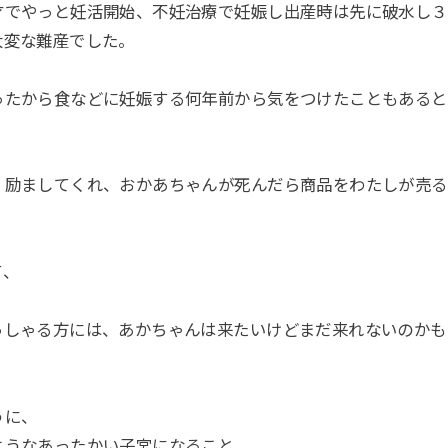
才でやっと妊活開始、不妊治療で妊娠し出産時は先に破水し３
大変な難産でした。
ったから食などに妊娠する何年前から気をつけたこともあると
。
、励ましてくれ、おかあちゃんが死んだら商品をわたしが売る
て、
っしゃる方には、あかちゃんは来たいけどまだ来れないのかも
うに、
ようなあったかい子宮になること。