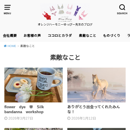
MENU
SEARCH
オレンジハーモニーゆっぴー先生のブログ
会社概要
お客様の声
ココロとカラダ
素敵なこと
ものづくり
HOME
素敵なこと
素敵なこと
flower dye 🌸 Silk
ありがとう出会ってくれたみん
bandanna workshop
な！
2026年3月27日
2026年1月12日