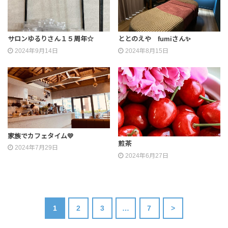
サロンゆるりさん１５周年☆
ととのえや fumiさん✨
2024年9月14日
2024年8月15日
家族でカフェタイム💛
煎茶
2024年7月29日
2024年6月27日
1
2
3
…
7
>