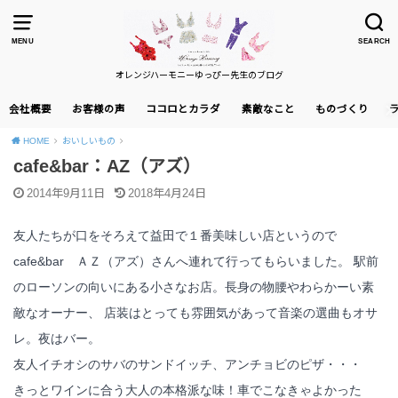
MENU
SEARCH
オレンジハーモニーゆっぴー先生のブログ
会社概要
お客様の声
ココロとカラダ
素敵なこと
ものづくり
HOME
おいしいもの
cafe&bar：AZ（アズ）
2014年9月11日
2018年4月24日
友人たちが口をそろえて益田で１番美味しい店というので
cafe&bar ＡＺ（アズ）さんへ連れて行ってもらいました。 駅前
のローソンの向いにある小さなお店。長身の物腰やわらかーい素
敵なオーナー、 店装はとっても雰囲気があって音楽の選曲もオサ
レ。夜はバー。
友人イチオシのサバのサンドイッチ、アンチョビのピザ・・・
きっとワインに合う大人の本格派な味！車でこなきゃよかった