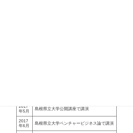
2014
山陰経済ウイークリーに弊社記事掲載
年6月
毎日新聞（全国版第３面、島根版）に弊社
2015
年1月
記事掲載
NHKニュースウォッチ9、「浸透するマル
2015
年6月
チワーク」で弊社紹介
2015
山陰中央新報、中国新聞に弊社記事掲載
年8月
地方創生フェスin渋谷ヒカリエに大森由紀
2016
年2月
がパネリストとして登壇
2016
石見たびに弊社記事掲載
年5月
2016
石見ケーブルビジョンに家族で出演
年6月
2017
島根県立大学公開講座で講演
年5月
2017
島根県立大学ベンチャービジネス論で講演
年6月