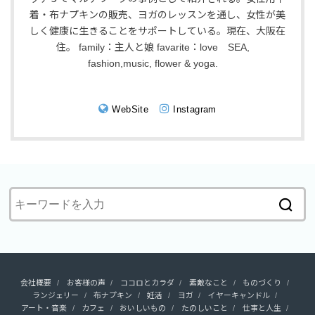
着・布ナプキンの販売、ヨガのレッスンを通し、女性が美
しく健康に生きることをサポートしている。現在、大阪在
住。 family：主人と娘 favarite：love SEA,
fashion,music, flower & yoga.
WebSite
Instagram
会社概要
お客様の声
ココロとカラダ
素敵なこと
ものづくり
ランジェリー
布ナプキン
妊活
ヨガ
イヤーキャンドル
アート・音楽
カフェ
おいしいもの
たのしいこと
仕事と人生