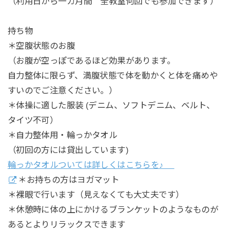
（利用日から一カ月間 全教室何回でも参加できます）
持ち物
＊空腹状態のお腹
（お腹が空っぽであるほど効果があります。
自力整体に限らず、満腹状態で体を動かくと体を痛めや
すいのでご注意ください。）
＊体操に適した服装 (デニム、ソフトデニム、ベルト、
タイツ不可）
＊自力整体用・輪っかタオル
（初回の方には貸出しています)
輪っかタオルついては詳しくはこちらを♪
＊お持ちの方はヨガマット
＊裸眼で行います（見えなくても大丈夫です）
＊休憩時に体の上にかけるブランケットのようなものが
あるとよりリラックスできます