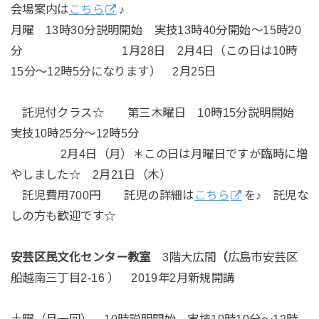
会場案内は
こちら
♪
月曜 13時30分説明開始 実技13時40分開始～15時20
分 1月28日 2月4日（この日は10時
15分～12時5分になります） 2月25日
託児付クラス☆ 第三木曜日 10時15分説明開始
実技10時25分～12時5分
2月4日（月）＊この日は月曜日ですが臨時に増
やしました☆ 2月21日（木）
託児費用700円 託児の詳細は
こちら
を♪ 託児な
しの方も歓迎です☆
安芸区民文化センター教室
3階大広間
（
広島市安芸区
船越南三丁目2-16 ） 2019年2月新規開講
土曜（月一回） 10時説明開始 実技10時10分～12時