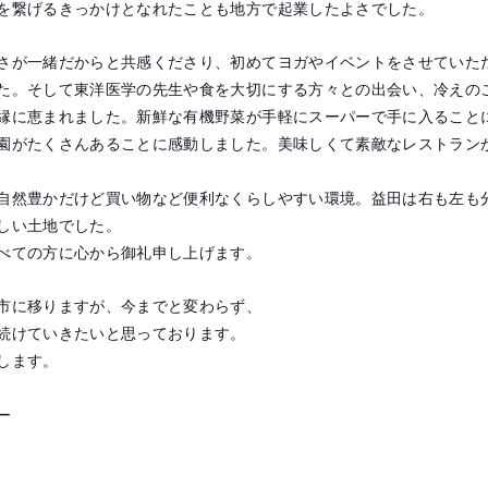
を繋げるきっかけとなれたことも地方で起業したよさでした。
さが一緒だからと共感くださり、初めてヨガやイベントをさせていた
た。そして東洋医学の先生や食を大切にする方々との出会い、冷えの
縁に恵まれました。新鮮な有機野菜が手軽にスーパーで手に入ること
園がたくさんあることに感動しました。美味しくて素敵なレストラン
自然豊かだけど買い物など便利なくらしやすい環境。益田は右も左も分
しい土地でした。
べての方に心から御礼申し上げます。
市に移りますが、今までと変わらず、
続けていきたいと思っております。
します。
ー