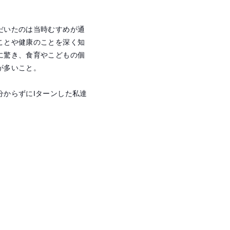
だいたのは当時むすめが通
ことや健康のことを深く知
に驚き、食育やこどもの個
が多いこと。
からずにIターンした私達