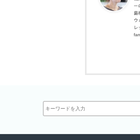
ー
島
ウ
レ
fa