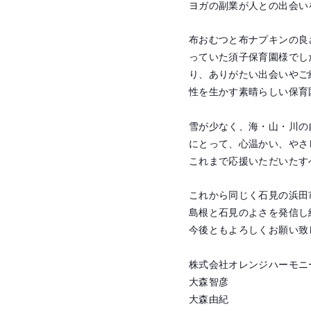
ヨガの副業が人との出会い
布おむつと布ナプキンの良
っていた須子保育園様でし
り、ありがたい出会いやご
性を生かす素晴らしい保育
雪が少なく、海・山・川の
にとって、心温かい、やさ
これまで応援いただいたす
これから同じく石見の浜田
島根と石見のよさを発信し
今後ともよろしくお願い致
株式会社オレンジハーモニ
大森智彦
大森由紀