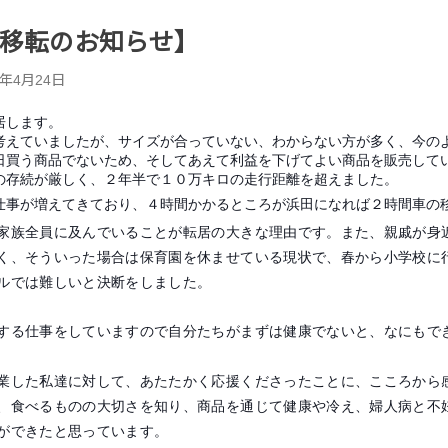
移転のお知らせ】
8年4月24日
居します。
考えていましたが、サイズが合っていない、わからない方が多く、今の
日買う商品でないため、そしてあえて利益を下げてよい商品を販売して
の存続が厳しく、２年半で１０万キロの走行距離を超えました。
仕事が増えてきており、４時間かかるところが浜田になれば２時間車の
家族全員に及んでいることが転居の大きな理由です。また、親戚が身
く、そういった場合は保育園を休ませている現状で、春から小学校に
ルでは難しいと決断をしました。
する仕事をしていますので自分たちがまずは健康でないと、なにもで
業した私達に対して、あたたかく応援くださったことに、こころから
、食べるものの大切さを知り、商品を通じて健康や冷え、婦人病と不
ができたと思っています。