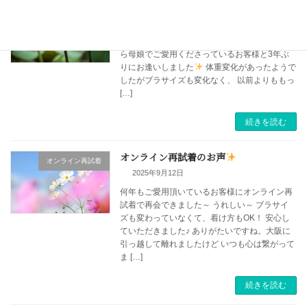
オンライン再試着お客様からのお声
オンライン再試着
2024年10月2日
下着で女性を幸せに
ゆっぴーです
8年前か
ら母娘でご愛用くださっているお客様と3年ぶ
りにお逢いしました
体重変化があったようで
したがブラサイズも変化なく、 以前よりももっ
[…]
続きを読む
オンライン再試着のお声
オンライン再試着
2025年9月12日
何年もご愛用頂いているお客様にオンライン再
試着で再会できました～ うれしい～ ブラサイ
ズも変わっていなくて、着け方もOK！ 安心し
ていただきました♪ ありがたいですね。大阪に
引っ越して離れましたけど いつも心は繋がって
ま […]
続きを読む