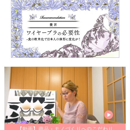
ー
ー
ー
の
ジ
ジ
ジ
ペ
ー
ジ
送
り