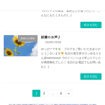
うございます
驚愕！ブラのビフォーアフター
ご好評いただいてるこのシリーズ
こんなにブ
ラのサイズや構造、素材などが違うだけで、こ
んなにもたくさんの […]
続きを読む
試着のお声♪
新規のお客様
2024年7月9日
ゆっぴーです
ブログをご覧いただきありが
とうございます
先日の漢方茶サロンゆるりさ
ん@salonyururi でのイベントは４年ぶりでした
が満席御礼でした♡ 当日のお電話でもお問い合
わ […]
続きを読む
投
固
固
固
1
2
…
4
»
定
定
定
稿
ペ
ペ
ペ