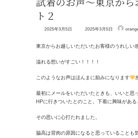
試着のお声～東京から
ト２
最
2025年3月5日
2025年3月5日
orang
終
更
新
東京からお越しいただいたお客様のうれしい
日
時
:
溢れる想いがすごい！！！！
このようなお声はほんまに励みになります
最初にメールをいただいたときも、いいと思
HPに行きついたとのこと。下着に興味があ
その思いに心打たれました。
脇高は背肉の原因になると思っていることも