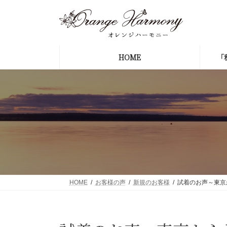
コ
ナ
ン
ビ
テ
ゲ
ン
ー
ツ
シ
HOME
「
へ
ョ
ス
ン
キ
に
ッ
移
プ
動
HOME
お客様の声
新規のお客様
試着のお声～東京