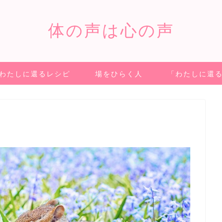
体の声は心の声
わたしに還るレシピ
場をひらく人
「わたしに還