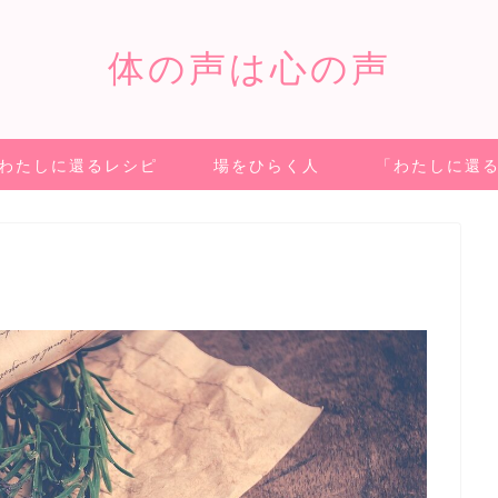
体の声は心の声
わたしに還るレシピ
場をひらく人
「わたしに還