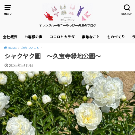
MENU
SEARCH
オレンジハーモニーゆっぴー先生のブログ
会社概要
お客様の声
ココロとカラダ
素敵なこと
ものづくり
HOME
たのしいこと
シャクヤク園 ～久宝寺緑地公園～
2025年5月9日