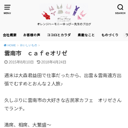
MENU
SEARCH
オレンジハーモニーゆっぴー先生のブログ
会社概要
お客様の声
ココロとカラダ
素敵なこと
ものづくり
HOME
おいしいもの
雲南市 ｃａｆｅオリゼ
2015年8月10日
2018年4月24日
週末は大森君益田で仕事だったから、出雲＆雲南遠方出
張でむすめとおんな２人旅♪
久しぶりに雲南市の大好きな古民家カフェ オリゼさん
でランチ。
満席、相席、大繁盛～